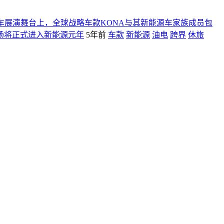
代汽车展演舞台上，全球战略车款KONA与其新能源车家族成员包
市场将正式进入新能源元年
5年前
车款
新能源
油电
跨界
休旅