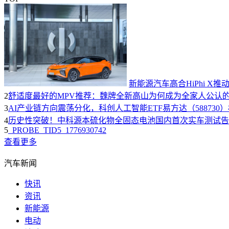
新能源汽车高合HiPhi 
2
舒适度最好的MPV推荐：魏牌全新高山为何成为全家人公认的
3
AI产业链方向震荡分化，科创人工智能ETF易方达（588730
4
历史性突破！中科源本硫化物全固态电池国内首次实车测试告
5
_PROBE_TID5_1776930742
查看更多
汽车新闻
快讯
资讯
新能源
电动