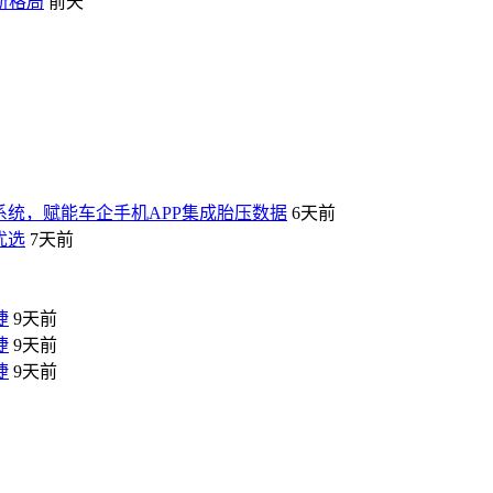
新格局
前天
压监测系统，赋能车企手机APP集成胎压数据
6天前
优选
7天前
捷
9天前
捷
9天前
捷
9天前