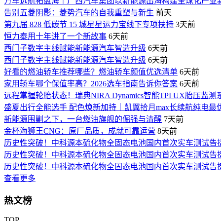
万车远航拓蓝海｜广西汽车集团以新能源出海构建全球化产业
告别五菱阴影：菱势汽车的自我重塑与新生
前天
第九届 828 低碳节 15 城星星运力宝线下专项扶持
3天前
恒力泰用十年讲了一个新故事
6天前
西门子数字主线赋能新能源汽车智造升级
6天前
西门子数字主线赋能新能源汽车智造升级
6天前
好看的燃油轿车推荐哪些？燃油轿车颜值优选清单
6天前
家用轿车哪个保值率高？2026选车指南告诉你答案
6天前
远程掌握轮胎状态！瑞典NIRA Dynamics智能TPI UX胎
盛夏出行全能选手 配色焕新加持｜凯翼拾月max长续航纯电最
新能源围剿之下，一台燃油旗舰的倔强与清醒
7天前
金杯海狮王CNG：原厂品质，成就可靠运营
8天前
历史性突破！中科源本硫化物全固态电池国内首次实车测试告
历史性突破！中科源本硫化物全固态电池国内首次实车测试告
历史性突破！中科源本硫化物全固态电池国内首次实车测试告
查看更多
热文榜
TOP