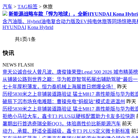
汽车
>
TAG标签
> 休旅
新能源战略车款「悍为地球」，全新HYUNDAI Kona Hyb
含汽油版、Hybrid油电复合动力版及EV纯电休旅等同场惊艳
HYUNDAI
Kona Hybrid
共1页/1条
快讯
NEWS FLASH
竞天公诚合伙人曾凡波、唐俊锋荣登Legal 500 2026 城市精英
从铺装公路到世界之巅：华为乾崑智驾拓展出辅助驾驶“最后一
七十年厚积薄发，恒力泰机械上海展首日燃爆全场！
昨天
历经5830米之上非铺装道路验证 猛士M817 高性能版与华为乾
破局下沉市场充电难题：曹操充电“蚂蚁站”模式走进温州
昨天
历经5830米之上非铺装道路验证 猛士M817 高性能版与华为乾
拒绝小马拉大车，鑫卡T3 PLUS以硬核配置助力卡友多拉快跑
暑期出行首选奇瑞全新QQ3，体验高性价比新能源汽车
前天
动力、承载、舒适全面越级，鑫卡T3 PLUS定义微卡新标准
前