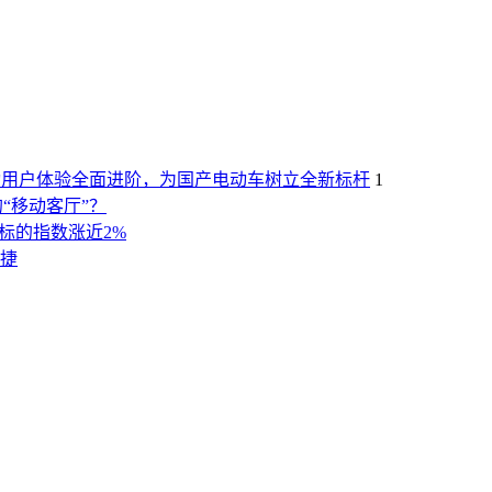
X推动用户体验全面进阶，为国产电动车树立全新标杆
1
“移动客厅”？
）标的指数涨近2%
捷