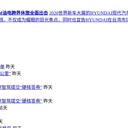
rid油电跨界休旅全面出击
2020世界新车大展的HYUNDAI现
亮相，不仅成为耀眼的目光焦点，同时也宣告HYUNDAI在台湾
榜单
昨天
公里”
昨天
崑智驾提交“硬核答卷”
昨天
崑智驾提交“硬核答卷”
昨天
前天
天