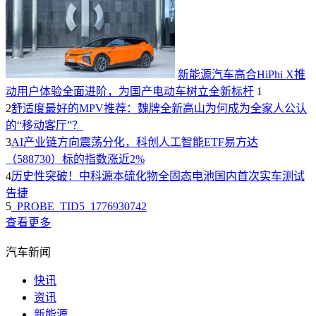
新能源汽车高合HiPhi X推
动用户体验全面进阶，为国产电动车树立全新标杆
1
2
舒适度最好的MPV推荐：魏牌全新高山为何成为全家人公认
的“移动客厅”？
3
AI产业链方向震荡分化，科创人工智能ETF易方达
（588730）标的指数涨近2%
4
历史性突破！中科源本硫化物全固态电池国内首次实车测试
告捷
5
_PROBE_TID5_1776930742
查看更多
汽车新闻
快讯
资讯
新能源