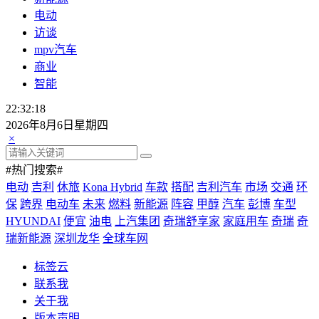
电动
访谈
mpv汽车
商业
智能
22:32:18
2026年8月6日星期四
×
#热门搜索#
电动
吉利
休旅
Kona Hybrid
车款
搭配
吉利汽车
市场
交通
环
保
跨界
电动车
未来
燃料
新能源
阵容
甲醇
汽车
彭博
车型
HYUNDAI
便宜
油电
上汽集团
奇瑞舒享家
家庭用车
奇瑞
奇
瑞新能源
深圳龙华
全球车网
标签云
联系我
关于我
版本声明