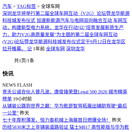
汽车
>
TAG标签
> 全球车网
深圳龙华将举行第二届全球车网互动（V2G）论坛暨龙华能源
科技城发布仪式
加速新能源汽车与电网双向融合互动 车网互
动，构建新型电力系统，龙华在行动!以“培育发展新质生产
力，助力V2G高质量发展”为主题的第二届全球车网互动
(V2G)论坛暨龙华能源科技城发布仪式定于9月12日在龙华区
拉开帷幕。 记
1年前
全球车网
深圳龙华
共1页/1条
快讯
NEWS FLASH
竞天公诚合伙人曾凡波、唐俊锋荣登Legal 500 2026 城市精英
榜单
19小时前
从铺装公路到世界之巅：华为乾崑智驾拓展出辅助驾驶“最后
一公里”
昨天
七十年厚积薄发，恒力泰机械上海展首日燃爆全场！
昨天
历经5830米之上非铺装道路验证 猛士M817 高性能版与华为乾