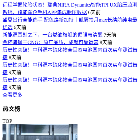
远程掌握轮胎状态！瑞典NIRA Dynamics智能TPI UX胎压监测
系统，赋能车企手机APP集成胎压数据
6天前
盛夏出行全能选手 配色焕新加持｜凯翼拾月max长续航纯电最
优选
6天前
新能源围剿之下，一台燃油旗舰的倔强与清醒
7天前
金杯海狮王CNG：原厂品质，成就可靠运营
8天前
历史性突破！中科源本硫化物全固态电池国内首次实车测试告
捷
8天前
历史性突破！中科源本硫化物全固态电池国内首次实车测试告
捷
9天前
历史性突破！中科源本硫化物全固态电池国内首次实车测试告
捷
9天前
查看更多
热文榜
TOP