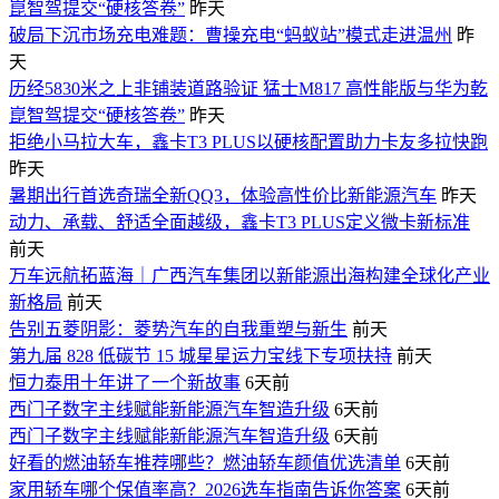
崑智驾提交“硬核答卷”
昨天
破局下沉市场充电难题：曹操充电“蚂蚁站”模式走进温州
昨
天
历经5830米之上非铺装道路验证 猛士M817 高性能版与华为乾
崑智驾提交“硬核答卷”
昨天
拒绝小马拉大车，鑫卡T3 PLUS以硬核配置助力卡友多拉快跑
昨天
暑期出行首选奇瑞全新QQ3，体验高性价比新能源汽车
昨天
动力、承载、舒适全面越级，鑫卡T3 PLUS定义微卡新标准
前天
万车远航拓蓝海｜广西汽车集团以新能源出海构建全球化产业
新格局
前天
告别五菱阴影：菱势汽车的自我重塑与新生
前天
第九届 828 低碳节 15 城星星运力宝线下专项扶持
前天
恒力泰用十年讲了一个新故事
6天前
西门子数字主线赋能新能源汽车智造升级
6天前
西门子数字主线赋能新能源汽车智造升级
6天前
好看的燃油轿车推荐哪些？燃油轿车颜值优选清单
6天前
家用轿车哪个保值率高？2026选车指南告诉你答案
6天前