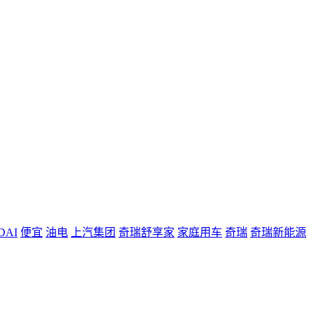
DAI
便宜
油电
上汽集团
奇瑞舒享家
家庭用车
奇瑞
奇瑞新能源