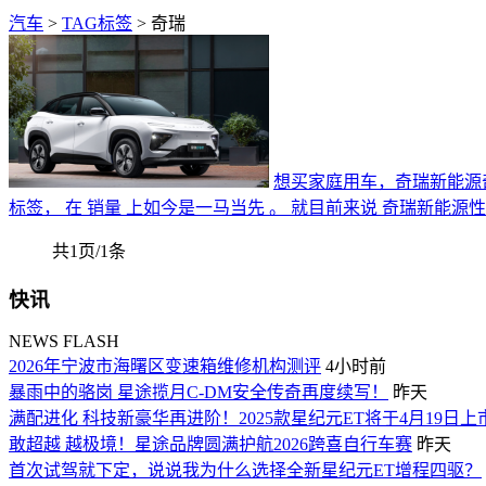
汽车
>
TAG标签
> 奇瑞
想买家庭用车，奇瑞新能源
标签， 在 销量 上如今是一马当先 。 就目前来说 奇瑞新
共1页/1条
快讯
NEWS FLASH
2026年宁波市海曙区变速箱维修机构测评
4小时前
暴雨中的骆岗 星途揽月C-DM安全传奇再度续写！
昨天
满配进化 科技新豪华再进阶！2025款星纪元ET将于4月19日上
敢超越 越极境！星途品牌圆满护航2026跨喜自行车赛
昨天
首次试驾就下定，说说我为什么选择全新星纪元ET增程四驱？