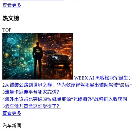
查看更多
热文榜
TOP
WEEX AI 黑客松冠军诞生
2
从铺装公路到世界之巅：华为乾崑智驾拓展出辅助驾驶“最后一
3
流量卡返佣平台哪家靠谱？
4
海外出货占比突破39% 蜂巢能源“死磕海外”战略进入收获期
5
验车像开盲盒这谁受得了？
查看更多
汽车新闻