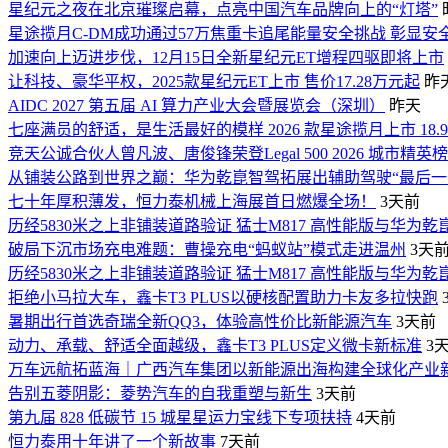
星纪元之夜在北京璀璨启幕，点亮中国汽车品牌向上的“灯塔”
星途揽月C-DM成功通过57万焦重卡追尾能量安全挑战 彰显安
加速向上迈进步伐，12月15日全新星纪元ET增程四驱即将上市
让科技、豪华平权，2025款星纪元ET上市 售价17.28万元起
昨
AIDC 2027 第五届 AI 算力产业大会暨展览会（深圳）
昨天
七座满员的舒适，是生活最好的模样 2026 款星途揽月上市 18.
竞天公诚合伙人曾凡波、唐俊锋荣登Legal 500 2026 城市精英
从铺装公路到世界之巅：华为乾崑智驾拓展出辅助驾驶“最后一
七十年厚积薄发，恒力泰机械上海展首日燃爆全场！
3天前
历经5830米之上非铺装道路验证 猛士M817 高性能版与华为乾
破局下沉市场充电难题：曹操充电“蚂蚁站”模式走进温州
3天
历经5830米之上非铺装道路验证 猛士M817 高性能版与华为乾
拒绝小马拉大车，鑫卡T3 PLUS以硬核配置助力卡友多拉快跑
暑期出行首选奇瑞全新QQ3，体验高性价比新能源汽车
3天前
动力、承载、舒适全面越级，鑫卡T3 PLUS定义微卡新标准
3
万车远航拓蓝海｜广西汽车集团以新能源出海构建全球化产业
告别五菱阴影：菱势汽车的自我重塑与新生
3天前
第九届 828 低碳节 15 城星星运力宝线下专项扶持
4天前
恒力泰用十年讲了一个新故事
7天前