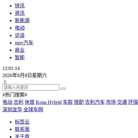
快讯
资讯
新能源
电动
访谈
mpv汽车
商业
智能
12:01:15
2026年8月8日星期六
×
#热门搜索#
电动
吉利
休旅
Kona Hybrid
车款
搭配
吉利汽车
市场
交通
环保
深圳龙华
全球车网
标签云
联系我
关于我