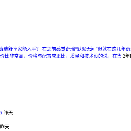
奇瑞舒享家能入手？
在之前感觉奇瑞“默默无闻”但就在这几年
能源性价比非常高，价格与配置成正比，质量和技术没的说，在售
2年
市
昨天
昨天