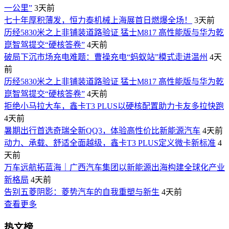
一公里”
3天前
七十年厚积薄发，恒力泰机械上海展首日燃爆全场！
3天前
历经5830米之上非铺装道路验证 猛士M817 高性能版与华为乾
崑智驾提交“硬核答卷”
4天前
破局下沉市场充电难题：曹操充电“蚂蚁站”模式走进温州
4天
前
历经5830米之上非铺装道路验证 猛士M817 高性能版与华为乾
崑智驾提交“硬核答卷”
4天前
拒绝小马拉大车，鑫卡T3 PLUS以硬核配置助力卡友多拉快跑
4天前
暑期出行首选奇瑞全新QQ3，体验高性价比新能源汽车
4天前
动力、承载、舒适全面越级，鑫卡T3 PLUS定义微卡新标准
4
天前
万车远航拓蓝海｜广西汽车集团以新能源出海构建全球化产业
新格局
4天前
告别五菱阴影：菱势汽车的自我重塑与新生
4天前
查看更多
热文榜