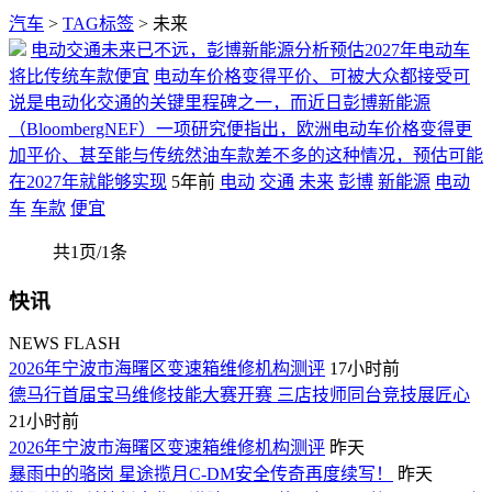
汽车
>
TAG标签
> 未来
电动交通未来已不远，彭博新能源分析预估2027年电动车
将比传统车款便宜
电动车价格变得平价、可被大众都接受可
说是电动化交通的关键里程碑之一，而近日彭博新能源
（BloombergNEF）一项研究便指出，欧洲电动车价格变得更
加平价、甚至能与传统然油车款差不多的这种情况，预估可能
在2027年就能够实现
5年前
电动
交通
未来
彭博
新能源
电动
车
车款
便宜
共1页/1条
快讯
NEWS FLASH
2026年宁波市海曙区变速箱维修机构测评
17小时前
德马行首届宝马维修技能大赛开赛 三店技师同台竞技展匠心
21小时前
2026年宁波市海曙区变速箱维修机构测评
昨天
暴雨中的骆岗 星途揽月C-DM安全传奇再度续写！
昨天