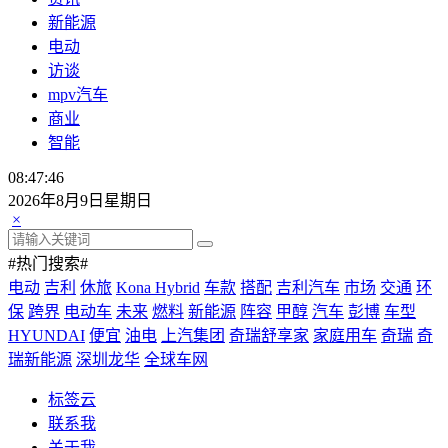
新能源
电动
访谈
mpv汽车
商业
智能
08:47:46
2026年8月9日星期日
×
#热门搜索#
电动
吉利
休旅
Kona Hybrid
车款
搭配
吉利汽车
市场
交通
环
保
跨界
电动车
未来
燃料
新能源
阵容
甲醇
汽车
彭博
车型
HYUNDAI
便宜
油电
上汽集团
奇瑞舒享家
家庭用车
奇瑞
奇
瑞新能源
深圳龙华
全球车网
标签云
联系我
关于我