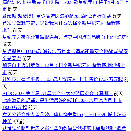
满配进化 科技新豪华再进阶！2025款星纪元ET将于4月19日上
市
昨天
敢超越 越极境！星途品牌圆满护航2026跨喜自行车赛
昨天
首次试驾就下定，说说我为什么选择全新星纪元ET增程四
驱？
前天
星纪元之夜在北京璀璨启幕，点亮中国汽车品牌向上的“灯塔”
前天
星途揽月C-DM成功通过57万焦重卡追尾能量安全挑战 彰显安
全硬实力
前天
加速向上迈进步伐，12月15日全新星纪元ET增程四驱即将上
市
前天
让科技、豪华平权，2025款星纪元ET上市 售价17.28万元起
前
天
AIDC 2027 第五届 AI 算力产业大会暨展览会（深圳）
前天
七座满员的舒适，是生活最好的模样 2026 款星途揽月上市
18.99万元起
前天
竞天公诚合伙人曾凡波、唐俊锋荣登Legal 500 2026 城市精英
榜单
3天前
从铺装公路到世界之巅：华为乾崑智驾拓展出辅助驾驶“最后