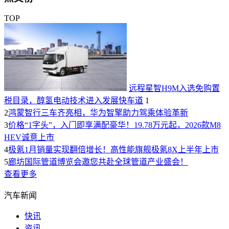
TOP
远程星智H9M入选免购置
税目录，醇氢电动技术进入发展快车道
1
2
鸿蒙智行三车齐亮相，华为智擎助力驾乘体验革新
3
价格“1字头”，入门即享满配豪华！19.78万元起，2026款M8
HEV诚意上市
4
极氪1月销量实现翻倍增长！高性能旗舰极氪8X上半年上市
5
廊坊国际管道博览会邀您共赴全球管道产业盛会！
查看更多
汽车新闻
快讯
资讯