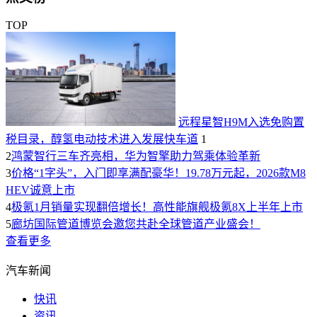
TOP
远程星智H9M入选免购置
税目录，醇氢电动技术进入发展快车道
1
2
鸿蒙智行三车齐亮相，华为智擎助力驾乘体验革新
3
价格“1字头”，入门即享满配豪华！19.78万元起，2026款M8
HEV诚意上市
4
极氪1月销量实现翻倍增长！高性能旗舰极氪8X上半年上市
5
廊坊国际管道博览会邀您共赴全球管道产业盛会！
查看更多
汽车新闻
快讯
资讯