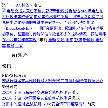
汽车
>
TAG标签
> 电动
电动交通未来已不远，彭博新能源分析预估2027年电动车
将比传统车款便宜
电动车价格变得平价、可被大众都接受可
说是电动化交通的关键里程碑之一，而近日彭博新能源
（BloombergNEF）一项研究便指出，欧洲电动车价格变得更
加平价、甚至能与传统然油车款差不多的这种情况，预估可能
在2027年就能够实现
5年前
电动
交通
未来
彭博
新能源
电动
车
车款
便宜
共1页/1条
快讯
NEWS FLASH
德马行首届宝马维修技能大赛开赛 三店技师同台竞技展匠心
59分钟前
2026年宁波市海曙区变速箱维修机构测评
昨天
2026年宁波市海曙区变速箱维修机构测评
昨天
暴雨中的骆岗 星途揽月C-DM安全传奇再度续写！
前天