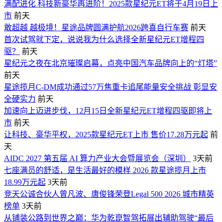
满配进化 科技新豪华再进阶！2025款星纪元ET将于4月19日上
市
前天
敢超越 越极境！星途品牌圆满护航2026跨喜自行车赛
前天
首次试驾就下定，说说我为什么选择全新星纪元ET增程四
驱？
前天
星纪元之夜在北京璀璨启幕，点亮中国汽车品牌向上的“灯塔”
前天
星途揽月C-DM成功通过57万焦重卡追尾能量安全挑战 彰显安
全硬实力
前天
加速向上迈进步伐，12月15日全新星纪元ET增程四驱即将上
市
前天
让科技、豪华平权，2025款星纪元ET上市 售价17.28万元起
前
天
AIDC 2027 第五届 AI 算力产业大会暨展览会（深圳）
3天前
七座满员的舒适，是生活最好的模样 2026 款星途揽月上市
18.99万元起
3天前
竞天公诚合伙人曾凡波、唐俊锋荣登Legal 500 2026 城市精英
榜单
3天前
从铺装公路到世界之巅：华为乾崑智驾拓展出辅助驾驶“最后