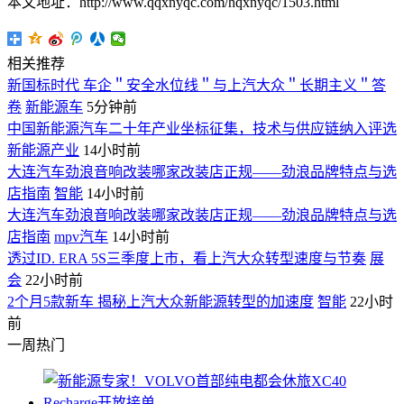
本文地址：http://www.qqxnyqc.com/hqxnyqc/1503.html
相关推荐
新国标时代 车企＂安全水位线＂与上汽大众＂长期主义＂答
卷
新能源车
5分钟前
中国新能源汽车二十年产业坐标征集，技术与供应链纳入评选
新能源产业
14小时前
大连汽车劲浪音响改装哪家改装店正规——劲浪品牌特点与选
店指南
智能
14小时前
大连汽车劲浪音响改装哪家改装店正规——劲浪品牌特点与选
店指南
mpv汽车
14小时前
透过ID. ERA 5S三季度上市，看上汽大众转型速度与节奏
展
会
22小时前
2个月5款新车 揭秘上汽大众新能源转型的加速度
智能
22小时
前
一周热门