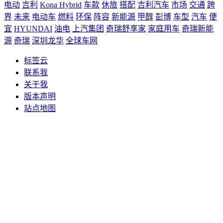
电动
吉利
Kona Hybrid
车款
休旅
搭配
吉利汽车
市场
交通
跨
界
未来
电动车
燃料
环保
阵容
新能源
甲醇
彭博
车型
汽车
便
宜
HYUNDAI
油电
上汽集团
奇瑞舒享家
家庭用车
奇瑞新能
源
奇瑞
深圳龙华
全球车网
标签云
联系我
关于我
版本声明
站点地图