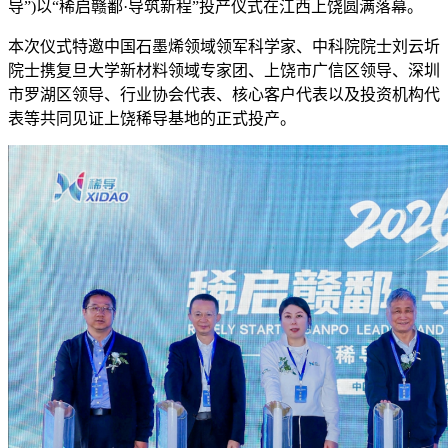
导”)以“稀启赣鄱·导筑新程”投产仪式在江西上饶圆满落幕。
本次仪式特邀中国石墨烯领域领军科学家、中科院院士刘云圻
院士携复旦大学新材料领域专家团、上饶市广信区领导、深圳
市罗湖区领导、行业协会代表、核心客户代表以及投资机构代
表等共同见证上饶稀导基地的正式投产。